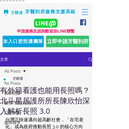
"
" "
" "
" "
" "
" "
" "
" "
"
牙醫到府服務支援系統
LINE@
​申請服務及諮詢歡迎加LINE聯繫
立即申請牙醫到府
加入口腔照護團隊
文章
All Posts
牙驛通
All Posts
有外籍看護也能用長照嗎？
居家照護
北斗星居護所所長陳欣怡深
醫療/照護知識
入解析長照 3.0
口腔衛教
台灣正快速邁向超高齡社會，「在宅老
媒體報導
化」成為政府推動長照 3.0 的核心方向