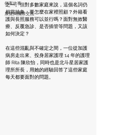
個案故事
之一。但對多數家庭來說，這個名詞仍
相當抽象：要怎麼在家裡照顧？外籍看
展覽與國際交流
護與長照服務可以並行嗎？面對無效醫
療、反覆急診、是否插管等問題，又該
如何決定？
在這些混亂與不確定之間，一位從加護
病房走出來、投身居家護理 14 年的護理
師 Rita 陳欣怡，同時也是北斗星居家護
理所所長，用她的經驗回答了這些家庭
每天都要面對的問題。