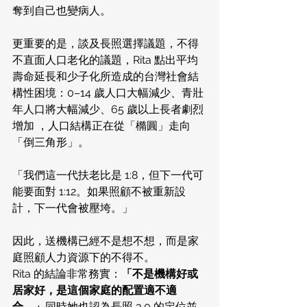
奪到自己也變病人。
更重要的是，談及長照選擇議題，不得
不直面人口老化的議題，Rita 點出平均
壽命延長和少子化所造成的台灣社會結
構性困境：0–14 歲人口大幅減少、青壯
年人口將大幅減少、65 歲以上長者劇烈
增加 ，人口結構正在從「橢圓」走向
「倒三角形」。
「我們這一代扶老比是 1:8，但下一代可
能要面對 1:12。如果照顧不被重新設
計，下一代會被壓垮。」
因此，送機構已經不是想不想，而是家
庭照顧人力資源下的不得不。
Rita 的結論非常務實：
「不是機構好或
居家好，是這個家庭的配置適不適
合。」
同時她也認為長照 3.0 的定位並