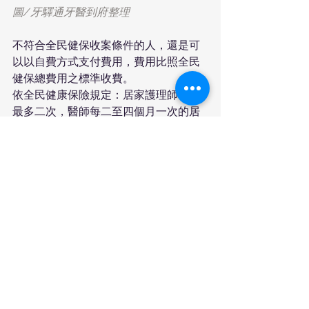
圖/牙驛通牙醫到府整理
不符合全民健保收案條件的人，還是可
以以自費方式支付費用，費用比照全民
健保總費用之標準收費。
依全民健康保險規定：居家護理師每月
最多二次，醫師每二至四個月一次的居
家護理服務。
要點6
確認居家護理所合法立案及評鑑考
核
認明合法立案機構才有保障，可以下列
兩個網址查詢
1、衛生福利部立案護理機構名單查詢
(含評鑑結果)
https://hnc.mohw.gov.tw/General/No
rmal
2、衛生福利部護理機構評鑑管理系統