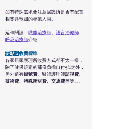
如有特殊需求要注意居護所是否有配置
相關具執照的專業人員。
延伸閱讀：
職能治療師
、
語言治療師
、
呼吸治療師
介紹
要點５
收費標準
各家居家護理所收費方式都不太一樣，
除了健保規定的部份負擔自付5%之外，
另外還有
掛號費
、醫師護理師
訪視費、
技術費、特殊衛材費、交通費
等等
……。