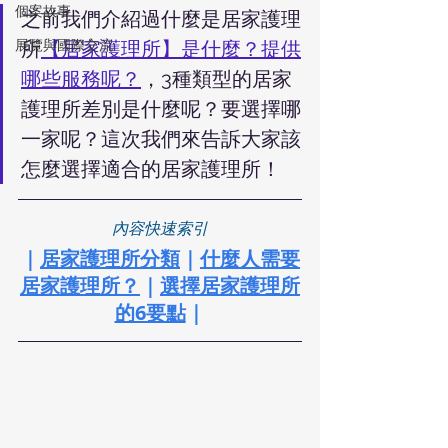
個案故事
之前我們介紹過什麼是居家護理
展覽與國際交流
所
【居家護理所】是什麼？提供
哪些服務呢？
，3種類型的居家
護理所差別是什麼呢？要選擇哪
一家呢？這次我們來告訴大家該
怎麼選擇適合的居家護理所！
內容快速索引
｜
居家護理所分類
｜
什麼人需要
居家護理所？
｜
選擇居家護理所
的6要點
｜