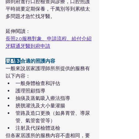
師到府進行口腔檢查與診療，口腔照護
平時就要定期保養，千萬別等到累積太
多問題才急忙找牙醫。
延伸閱讀：
長照2.0服務對象、申請流程、給付介紹
牙驛通牙醫到府申請
要點３
合適的照護內容
一般來說居家護理師所所提供的服務有
以下內容：
一般身體檢查和評估
護理照顧指導
抽痰及蒸氣吸入療法指導
膀胱灌洗及大小量灌腸
管路及造口更換（如鼻胃管、導尿
管、氣管套管等）
注射及代採檢體送檢
但各家居護所的服務內容不盡相同，要