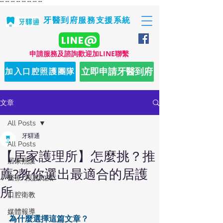
"
" "
" "
" "
" "
" "
" "
" "
"
牙醫到府服務支援系統
LINE@
​申請服務及諮詢歡迎加LINE聯繫
立即申請牙醫到府
加入口腔照護團隊
文章
All Posts
牙驛通
All Posts
【居家護理所】怎麼挑？推
居家照護
薦?教你選出最適合的居護
醫療/照護知識
所
口腔衛教
媒體報導
為什麼選擇這篇文章？