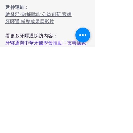
延伸連結：
數發部-數據賦能 公益創新 官網
牙驛通 輔導成果展影片
看更多牙驛通採訪內容：
牙驛通與中華牙醫學會推動「友善居家
牙醫診所」照顧不便出門就醫民眾
86歲臥床奶奶也能吃炸雞！不到1%的熱
血到宅牙醫，如何守護120萬人口腔？
媒體報導｜大愛電視專題新聞—打通任
督二脈 到宅牙醫從齒無礙
查看全部
最新文章