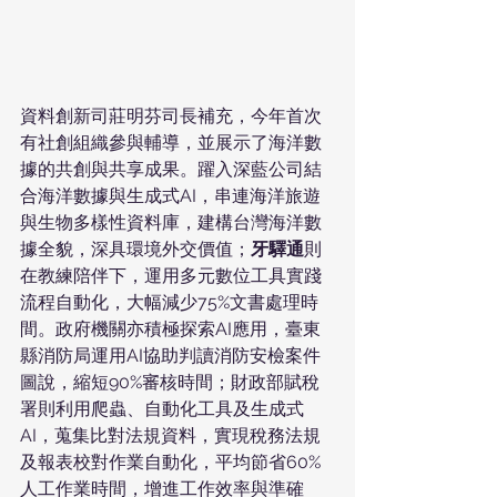
資料創新司莊明芬司長補充，今年首次
有社創組織參與輔導，並展示了海洋數
據的共創與共享成果。躍入深藍公司結
合海洋數據與生成式AI，串連海洋旅遊
與生物多樣性資料庫，建構台灣海洋數
據全貌，深具環境外交價值；
牙驛通
則
在教練陪伴下，運用多元數位工具實踐
流程自動化，大幅減少75%文書處理時
間。政府機關亦積極探索AI應用，臺東
縣消防局運用AI協助判讀消防安檢案件
圖說，縮短90%審核時間；財政部賦稅
署則利用爬蟲、自動化工具及生成式
AI，蒐集比對法規資料，實現稅務法規
及報表校對作業自動化，平均節省60%
人工作業時間，增進工作效率與準確