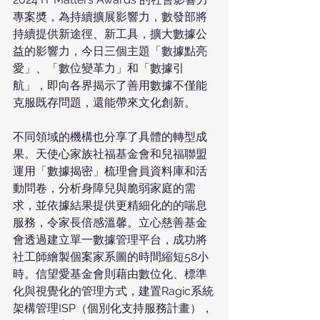
專案奬，為持續擴展影響力，數發部將
持續提供新途徑、新工具，擴大數據公
益的影響力，今日三個主題「數據點亮
愛」、「數位變革力」和「數據引
航」，即向各界揭示了善用數據不僅能
克服既存問題，還能帶來文化創新。
不同領域的機構也分享了具體的轉型成
果。天使心家族社福基金會和兒福聯盟
運用「數據揭密」梳理會員資料庫和活
動問卷，分析身障兒與脆弱家庭的需
求，並依據結果提供更精細化的的喘息
服務，令家長倍感溫馨。立心慈善基金
會透過建立單一數據管理平台，成功將
社工師繪製個案家系圖的時間縮短58小
時。信望愛基金會則藉由數位化、標準
化與視覺化的管理方式，建置Ragic系統
架構管理ISP（個別化支持服務計畫），