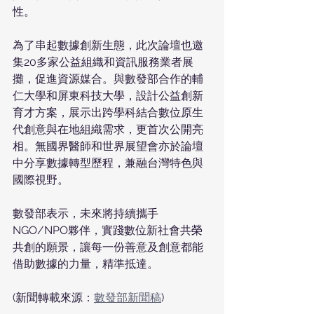
性。
為了串起數據創新生態，此次論壇也邀
集20多家公益組織和資訊服務業者展
攤，促進資源媒合。與數發部合作的輔
仁大學和屏東科技大學，設計公益創新
育才方案，展示出跨學科結合數位原生
代創意與在地組織需求，更首次公開亮
相。無國界醫師和世界展望會亦於論壇
中分享數據轉型歷程，兼融台灣特色與
國際視野。
數發部表示，未來將持續攜手
NGO/NPO夥伴，實踐數位新社會共榮
共創的願景，讓每一份善意及創意都能
借助數據的力量，精準抵達。
(新聞轉載來源：
數發部新聞稿
)