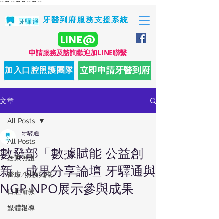
"
" "
" "
" "
" "
" "
" "
" "
"
牙醫到府服務支援系統
LINE@
​申請服務及諮詢歡迎加LINE聯繫
立即申請牙醫到府
加入口腔照護團隊
文章
All Posts
牙驛通
All Posts
數發部「數據賦能 公益創
居家照護
新」成果分享論壇 牙驛通與
醫療/照護知識
NGP NPO展示參與成果
口腔衛教
媒體報導