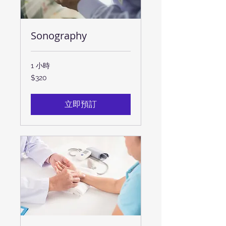
Sonography
1 小時
320
$320
新
台
幣
立即預訂