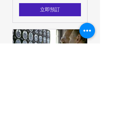
幣
立即預訂
Consultation with
Neurologist
1 小時
120
$120
新
台
幣