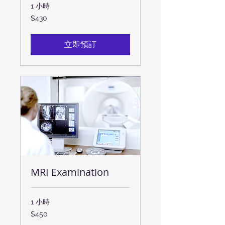
1 小時
430
$430
新
台
幣
立即預訂
MRI Examination
1 小時
450
$450
新
台