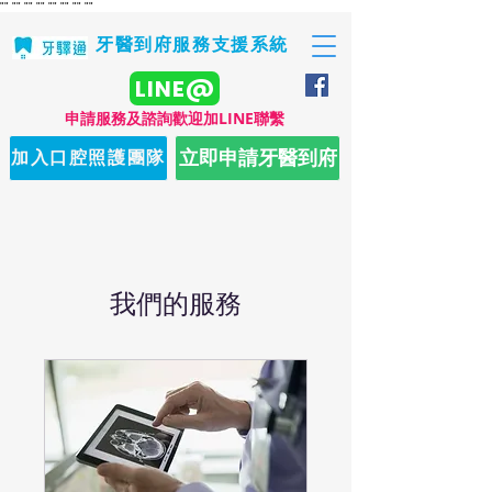
"
" "
" "
" "
" "
" "
" "
" "
"
牙醫到府服務支援系統
LINE@
​申請服務及諮詢歡迎加LINE聯繫
立即申請牙醫到府
加入口腔照護團隊
我們的服務