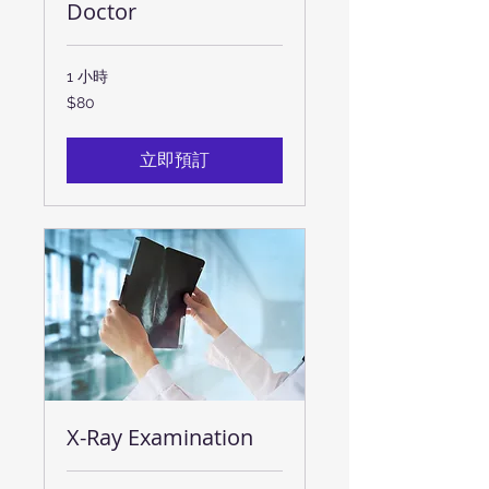
Doctor
1 小時
80
$80
新
台
幣
立即預訂
X-Ray Examination