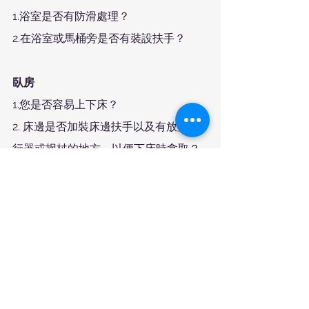
1.浴室是否有防滑處理？ 
2.在浴室或馬桶旁是否有裝設扶手？ 
臥房
1.您是否容易上下床？
2. 床邊是否加裝床邊扶手以及有放置助
行器或拐杖的地方，以便下床時拿取？
居家生活
1.地板上是否已經去除散落雜亂的東西或
物品？
2. 沐浴用品和毛巾是否放在離你較近的
地方以防走太遠或需要彎腰？
3.是否有將灑出來的水立刻擦乾？