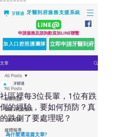
"
" "
" "
" "
" "
" "
" "
" "
"
牙醫到府服務支援系統
LINE@
​申請服務及諮詢歡迎加LINE聯繫
立即申請牙醫到府
加入口腔照護團隊
文章
All Posts
牙驛通
All Posts
社區裡每3位長輩，1位有跌
居家照護
倒的經驗，要如何預防？真
醫療/照護知識
的跌倒了要處理呢？
口腔衛教
媒體報導
為什麼選這篇文章?