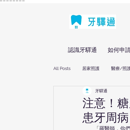
"
" "
" "
" "
" "
" "
" "
" "
"
認識牙驛通
如何申
All Posts
居家照護
醫療/照
牙驛通
注意！糖
患牙周病
「
羅醫師，你