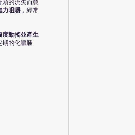
骨頭的流失而愈
無力咀嚼
，經常
幅度動搖並產生
定期的化膿腫