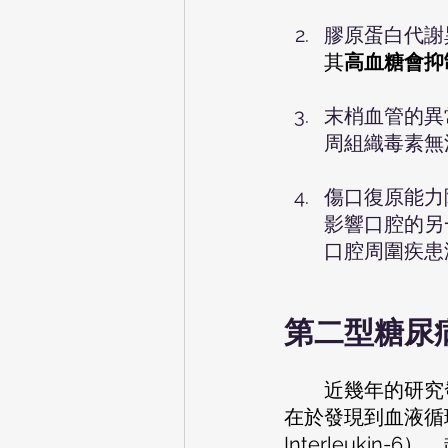
膠原蛋白代謝
其
高血糖會抑
末梢血管的異
周組織毒素無
傷口復原能力
影響口腔的另
口腔周圍疾患
第二型糖尿
        近幾年的研究發現，第2型糖尿病的致病機轉與體內異常的發炎反應有關，證據
在於發現到血液循環中
Interleukin