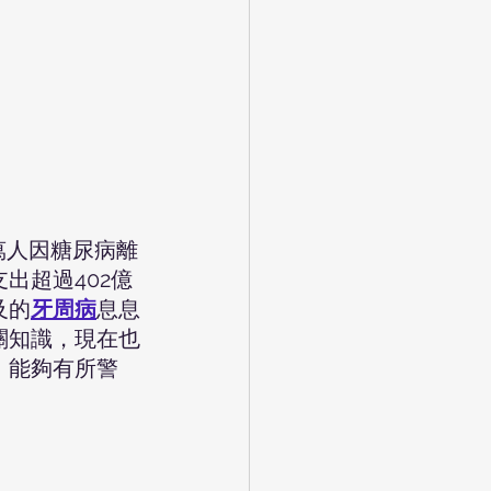
萬人因糖尿病離
出超過402億
及的
牙周病
息息
關知識，現在也
，能夠有所警