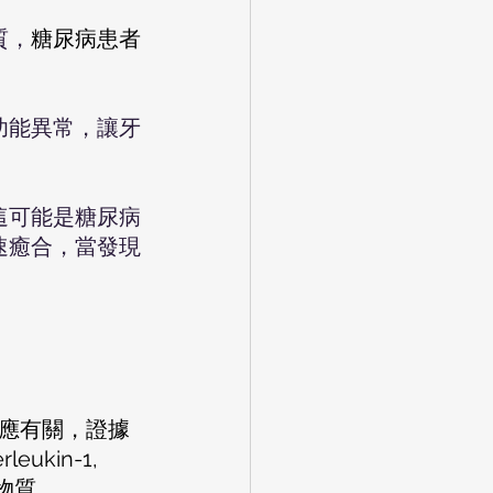
質，
糖尿病患者
功能異常，讓牙
這可能是糖尿病
速癒合，當發現
in-1, 
炎物質。