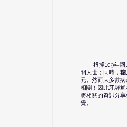
根據109年
開人世；同時，
糖
元。然而大多數病
相關！因此牙驛通
將相關的資訊分享
覺。