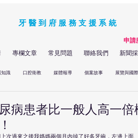
牙醫到府服務支援系統
​申
請
專欄文章
常見問題
聯絡我們
新聞採
護知識
口腔衛教
媒體報導
個案故事
展覽與國
尿病患者比一般人高一倍
！
們上次過來之後我媽媽兩個月內掉了好多牙齒，左邊上面