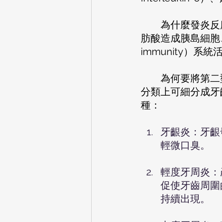
        為什麼發炎反應會被誘發呢？目前主要的推論是因為體內過多的葡萄糖及游離脂
肪酸造成胰島細胞、
immunity）
        為何
分類上可細分成牙
種：
牙齦炎：牙齦
輕微口臭。
輕度牙周炎：
促使牙齒周圍
持續出現。