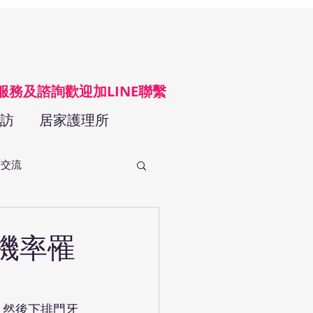
LINE@
請服務及諮詢歡迎加LINE聯繫
訪
居家護理所
際交流
機率罹
、然後下排門牙