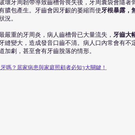
破壞牙周韌帶導致齒槽骨喪失後，牙周囊袋會隨著
有膿包產生。牙齒會因牙齦的萎縮而使
牙根暴露，
狀況。
最嚴重的牙周炎，病人齒槽骨已大量流失，
牙齒大
牙縫變大，造成發音口齒不清。病人口內常會有不
道加劇，甚至會有牙齒脫落的情形。
牙嗎？居家病患與家庭照顧者必知3大關鍵！