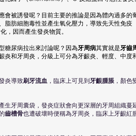
脂肪細胞毒性並產生氧化壓力，導致先天性免疫（Inn
系統活化，因而產生發炎物質。
要將第二型糖尿病拉出來討論呢？因為
牙周病
其實就是
牙齒
齦炎和牙周炎，分級上可分為牙齦炎、輕度、中度
發炎導致
刷牙流血
，臨床上可見到
牙齦腫脹
，顏色
產生牙周囊袋，發炎症狀會向更深層的牙周組織蔓
的
齒槽骨
也遭破壞時便稱為牙周炎，臨床上牙齦紅