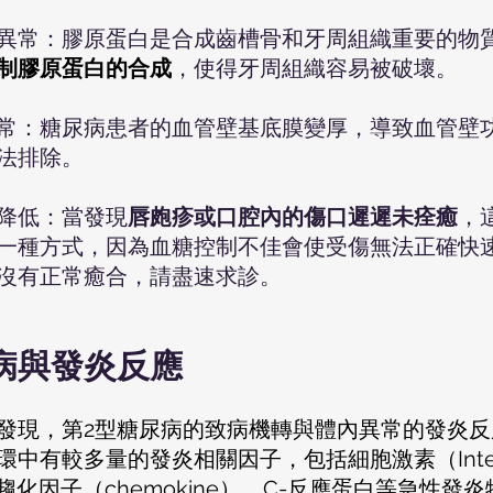
異常：膠原蛋白是合成齒槽骨和牙周組織重要的物
制膠原蛋白的合成
，使得牙周組織容易被破壞。
常：糖尿病患者的血管壁基底膜變厚，導致血管壁
法排除。
降低：當發現
唇皰疹或口腔內的傷口遲遲未痊癒
，
一種方式，因為血糖控制不佳會使受傷無法正確快
沒有正常癒合，請盡速求診。
病與發炎反應
有較多量的發炎相關因子，包括細胞激素（Interleuk
-6）、趨化因子（chemokine）、C-反應蛋白等急性發