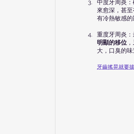
中度牙周炎：
來愈深，甚至
有冷熱敏感的
重度牙周炎：
明顯的移位
，
大，口臭的味
牙齒搖晃就要拔