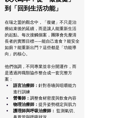
到「回到生活功能」
在瑞之盟的觀念中，「復健」不只是治
療結束後的延續，而是讓人能重新生活
的起點。每次接觸個案，團隊會先釐清
長者的實際目標——能自己進食？能安全
如廁？能重新出門？這些都是「功能導
向」的核心。
他們強調，不同專業並非分開運作，而
是透過跨職類協作整合成一套完整方
案：
語言治療師：
針對吞嚥與咀嚼能力
進行訓練
營養師：
調整食材密度與飲食內容
物理治療師：
提升姿勢穩定與肌力
護理師與呼吸治療師：
 監測氣切、
鼻胃管與呼吸狀況