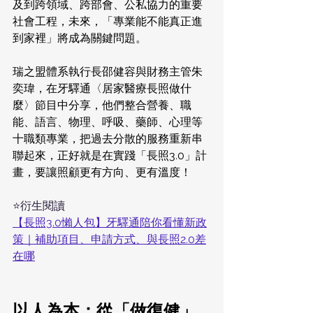
及到跨領域、跨部會、公私協力的重要
社會工程，未來，「專業能不能真正進
到家裡」將成為關鍵問題。
瑞之盟體系執行長邵健容與財務主管朱
奕瑋，在牙驛通〈居家醫療長照做什
麼〉節目中分享，他們整合營養、職
能、語言、物理、呼吸、藥師、心理等
十職類專業，把過去分散的服務重新串
聯起來，正好就是在實踐「長照3.0」計
畫，要讓照顧更有方向、更有溫度！
⭐衍生閱讀
【長照3.0懶人包】牙驛通陪你看懂新政
策｜補助項目、申請方式、與長照2.0差
在哪
以人為本：從「做復健」