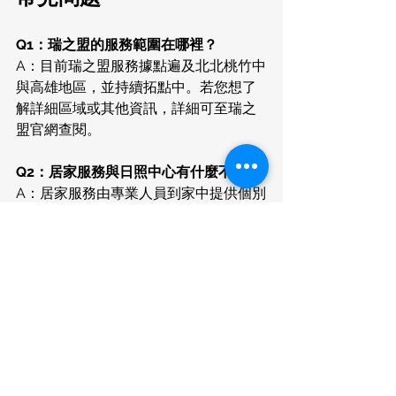
Q1：瑞之盟的服務範圍在哪裡？
A：目前瑞之盟服務據點遍及北北桃竹中
與高雄地區，並持續拓點中。若您想了
解詳細區域或其他資訊，詳細可至瑞之
盟官網查閱。
Q2：居家服務與日照中心有什麼不同？
A：居家服務由專業人員到家中提供個別
照護與訓練；日照中心則讓長輩白天到
場參與團體活動、營養共餐與復能課
程。兩者相輔相成——居家讓專業進家
門，日照讓生活再度走出去。
Q3：家中長輩抗拒去日照中心怎麼辦？
A：可先從居家服務開始，讓長輩熟悉團
隊與活動，再循序過渡至日照中心。多
數人一旦感受到被接納與有趣的互動