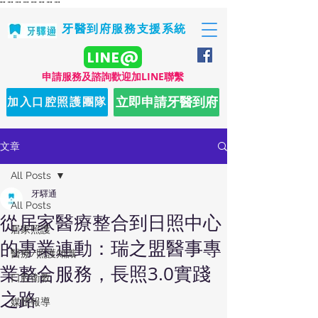
"
" "
" "
" "
" "
" "
" "
" "
"
牙醫到府服務支援系統
LINE@
​申請服務及諮詢歡迎加LINE聯繫
立即申請牙醫到府
加入口腔照護團隊
文章
All Posts
牙驛通
All Posts
從居家醫療整合到日照中心
居家照護
的專業連動：瑞之盟醫事專
醫療/照護知識
業整合服務，長照3.0實踐
口腔衛教
之路
媒體報導