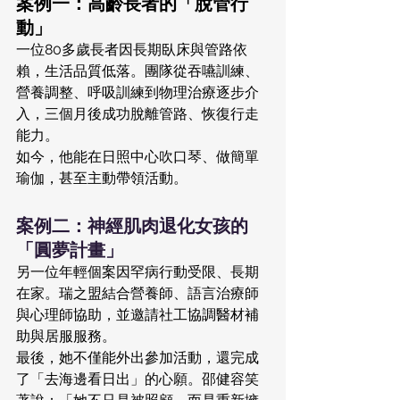
案例一：高齡長者的「脫管行
動」
一位80多歲長者因長期臥床與管路依
賴，生活品質低落。團隊從吞嚥訓練、
營養調整、呼吸訓練到物理治療逐步介
入，三個月後成功脫離管路、恢復行走
能力。
如今，他能在日照中心吹口琴、做簡單
瑜伽，甚至主動帶領活動。
案例二：神經肌肉退化女孩的
「圓夢計畫」
另一位年輕個案因罕病行動受限、長期
在家。瑞之盟結合營養師、語言治療師
與心理師協助，並邀請社工協調醫材補
助與居服服務。
最後，她不僅能外出參加活動，還完成
了「去海邊看日出」的心願。邵健容笑