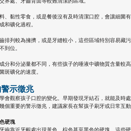
交界處、牙齒背面等較難清潔的區域。
料、黏性零食，或是餐後沒有及時清潔口腔，會讓細菌有
成和礦化過程。
齒排列較為擁擠，或是牙縫較小，這些區域特別容易藏污
不到位。
成分和分泌量都不同，有些孩子的唾液中礦物質含量較高
菌斑礦化的速度。
的警示徵兆
學會觀察孩子口腔的變化。早期發現牙結石，就能及時處
幾個重要的警示徵兆，建議家長在幫孩子刷牙或日常互動
色硬塊
牙齒靠近牙齦處出現黃色、棕色甚至黑色的硬塊。這些硬