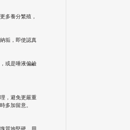
更多養分繁殖，
納垢，即使認真
，或是唾液偏鹼
理，避免更嚴重
時多加留意。
塊質地堅硬，用