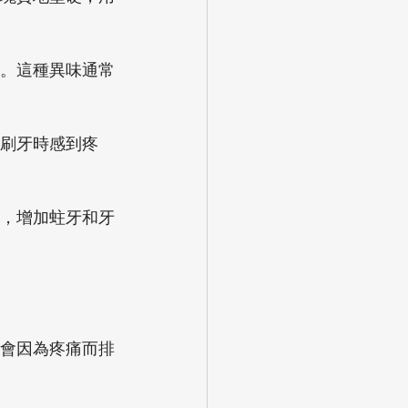
。這種異味通常
刷牙時感到疼
，增加蛀牙和牙
會因為疼痛而排