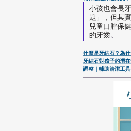
小孩也會長
題」，但其
兒童口腔保
的牙齒
。
什麼是牙結石？為什
牙結石對孩子的潛在
調整
｜
輔助清潔工具