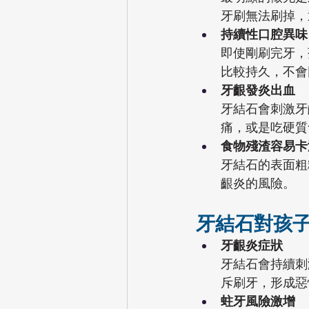
牙刷無法刷掉，
持續性口腔異味
即使剛刷完牙，
比較持久，不會
牙齦發炎出血
牙結石會刺激牙
痛，或是吃硬質
食物殘渣容易卡
牙結石的表面粗
齦炎的風險。
牙結石對孩
牙齦炎症狀
牙結石會持續刺
斥刷牙，形成惡
蛀牙風險激增