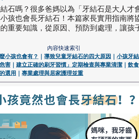
牙結石嗎？很多爸媽以為「牙結石是大人才
實小孩也會長牙結石！本篇家長實用指南將
、
健的重要知識，從原因
預防到處理，讓孩
內容快速索引
麼小孩也會有？
｜
導致兒童牙結石的四大原因
｜
小孩牙結
危害
｜
建立正確的刷牙習慣
」
定期檢查與專業清潔
｜
飲食
的選用
｜
專業處理與居家護理並重