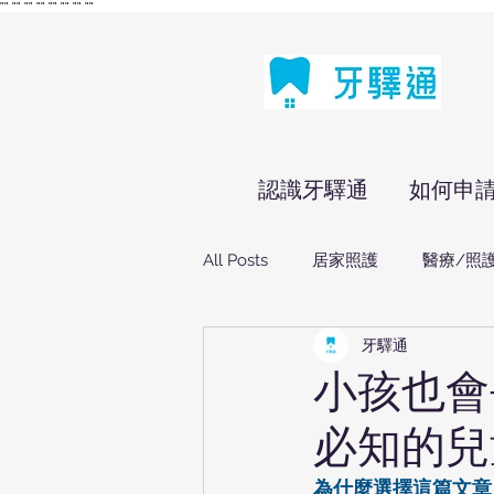
"
" "
" "
" "
" "
" "
" "
" "
"
認識牙驛通
如何申
All Posts
居家照護
醫療/照
牙驛通
小孩也會
必知的兒
為什麼選擇這篇文章