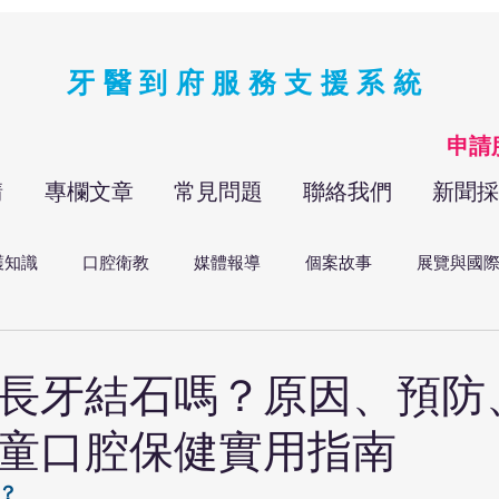
牙醫到府服務支援系統
​申
請
專欄文章
常見問題
聯絡我們
新聞採
護知識
口腔衛教
媒體報導
個案故事
展覽與國
長牙結石嗎？原因、預防
童口腔保健實用指南
？