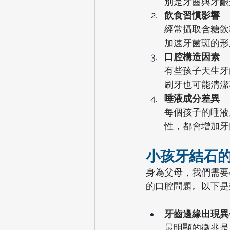
別是牙齒與牙齦
飲食習慣影響
經常攝取含糖飲
加速牙菌斑的形
口腔構造因素
有些孩子天生牙
刷牙也可能清潔
唾液成分差異
每個孩子的唾液
性，都會增加牙
小孩牙結石
身為父母，我們需要
的口腔問題。以下是
牙齒邊緣出現異
最明顯的徵兆是