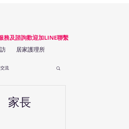
LINE@
請服務及諮詢歡迎加LINE聯繫
訪
居家護理所
際交流
、家長