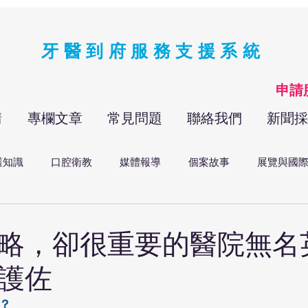
牙醫到府服務支援系統
​申
請
專欄文章
常見問題
聯絡我們
新聞採
護知識
口腔衛教
媒體報導
個案故事
展覽與國
略，卻很重要的醫院無名
護佐
？