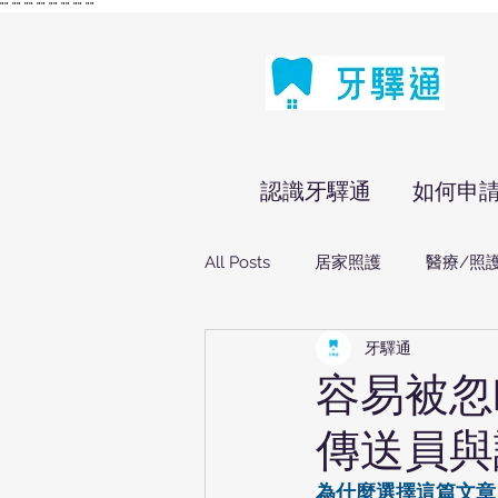
"
" "
" "
" "
" "
" "
" "
" "
"
認識牙驛通
如何申
All Posts
居家照護
醫療/照
牙驛通
容易被忽
傳送員與
為什麼選擇這篇文章