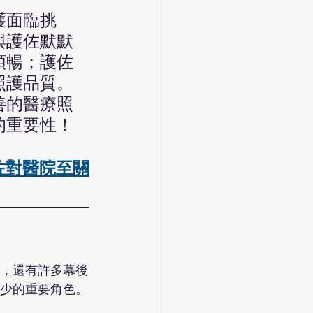
護面臨挑
與護佐默默
順暢；護佐
照護品質。
善的醫療照
的重要性！
佐對醫院至關
，還有許多幕後
少的重要角色。