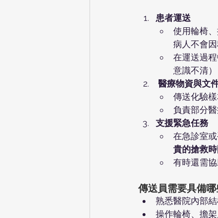
患者運送
使用輪椅、
病人不會因
在運送過程
意識不清）
醫療物資與文
傳送化驗樣
負責部分醫
支援緊急任務
在急診室或
貴的搶救時
有時還需協
傳送員需要具備哪
熟悉醫院內部結
操作輪椅、擔架