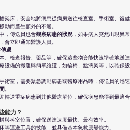
擔架床，安全地將病患從病房送往檢查室、手術室、復健
移動而產生額外的不適。
中，傳送員也會
觀察病患的狀況
，如果病人突然出現異常
，會立即通知醫護人員。
件傳遞
本、檢查報告、藥品等，確保這些物資能快速準確地送達
療設備的搬運與簡單維護，如輪椅、點滴架等，以確保設
手術室，需要緊急調動病患或醫療用品時，傳送員的迅速
間
。
助轉送重症病患到其他醫療單位，確保病患能得到最適合
些能力？
構與科室位置，確保送達速度最快、最有效率。
床等運送工具的技能，並具備基本急救應變能力。