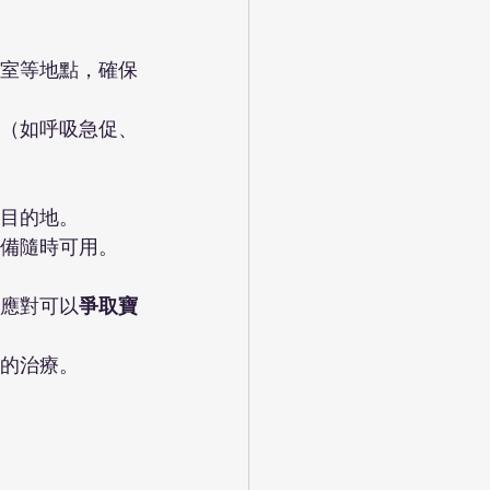
室等地點，確保
（如呼吸急促、
目的地。
備隨時可用。
應對可以
爭取寶
的治療。