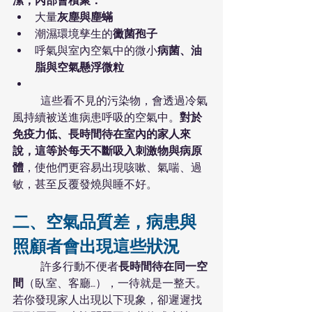
潔，內部會積聚：
大量
灰塵與塵蟎
潮濕環境孳生的
黴菌孢子
呼氣與室內空氣中的微小
病菌、油
脂與空氣懸浮微粒
	這些看不見的污染物，會透過冷氣
風持續被送進病患呼吸的空氣中。
對於
免疫力低、長時間待在室內的家人來
說，這等於每天不斷吸入刺激物與病原
體
，使他們更容易出現咳嗽、氣喘、過
敏，甚至反覆發燒與睡不好。
二、
空氣品質差，病患與
照顧者會出現這些狀況
	許多行動不便者
長時間待在同一空
間
（臥室、客廳…），一待就是一整天。
若你發現家人出現以下現象，卻遲遲找