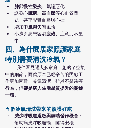
肺部慢性發炎
、
氣喘
惡化
誘發
心臟病、高血壓
等心血管問
題，甚至影響血壓與心律
增加
中風與失智
風險
小孩與病患容易
疲倦
、注意力不集
中
四、為什麼居家照護家庭
特別需要清洗冷氣？
	我們看見過太多家庭，忽略了空氣
中的細節，而讓原本已經辛苦的照顧工
作更加困難。冷氣清潔，雖然不是醫療
行為，但
卻是病人生活品質提升的關鍵
一環
。
五個冷氣清洗帶來的照護好處
減少呼吸道過敏與氣喘發作機會：
幫助病患呼吸順暢、睡得安穩