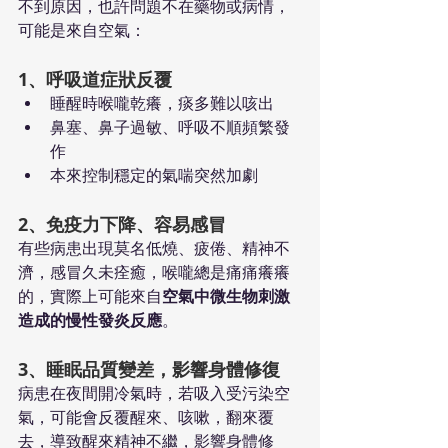
不到原因，也許問題不在藥物或病情，
可能是來自空氣：
1、呼吸道症狀反覆
睡醒時喉嚨乾癢，痰多難以咳出 
鼻塞、鼻子過敏、呼吸不順頻繁發
作
本來控制穩定的氣喘突然加劇
2、免疫力下降、容易感冒
有些病患出現莫名低燒、疲倦、精神不
濟，感冒久未痊癒，喉嚨總是痛痛癢癢
的，實際上可能來自
空氣中微生物刺激
造成的慢性發炎反應
。
3、睡眠品質變差，影響身體修復
病患在夜間開冷氣時，若吸入受污染空
氣，可能會反覆醒來、咳嗽，翻來覆
去，導致醒來精神不繼，影響身體修