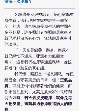
清洗一次冷氣？
	牙驛通長期與照顧者、病患家屬並
肩作戰，深刻理解在家中維持一個安
全、舒適、適合病患長期生活的空間有
多不容易，許多照顧者在照顧居家患者
就已經耗盡所有心力，無法顧及家中其
他瑣事。
	「一天光是餵藥、翻身、換尿布，
就已經忙不過來，哪還有力氣顧空
氣？」這是我們在牙驛通服務時，從照
顧者口中聽見的真心話。
	我們懂，照顧是一場長期戰。你已
經盡全力守著病患的日常，但「
空氣品
質
」可能正悄悄影響著他們的健康，而
你未曾注意到。尤其是夏天家中長時間
開冷氣時，
若冷氣沒洗乾淨，就像是每
天把灰塵、黴菌和過敏原吹進病人的肺
裡
。