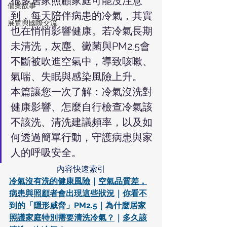
很多居家照顧家庭可能沒注意
個案故事
到，每天陪伴病患的冷氣，其實
展覽與國際交流
也在悄悄影響健康。若冷氣長期
未清洗，灰塵、黴菌與PM2.5會
不斷被吹進空氣中，導致咳嗽、
氣喘、失眠與感染風險上升。
本篇讓您一次了解：冷氣沒洗對
健康影響、怎麼自行檢查冷氣該
不該洗、清洗建議頻率，以及如
何透過簡單行動，守護病患與家
人的呼吸安全。
內容快速索引
冷氣沒有洗的健康風險
｜
空氣品質差，
病患與照顧者會出現這些狀況
｜
你看不
到的「隱形威脅」PM2.5
｜
為什麼居家
照護家庭特別需要清洗冷氣？
｜
多久該