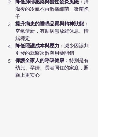
降低肺部感染與慢性發炎風險：
清
潔後的冷氣不再散播細菌、黴菌孢
子
提升病患的睡眠品質與精神狀態：
空氣清新，有助病患放鬆休息、情
緒穩定
降低照護成本與壓力：
減少因誤判
引發的就醫次數與用藥開銷
保護全家人的呼吸健康
：特別是有
幼兒、孕婦、長者同住的家庭，照
顧上更安心