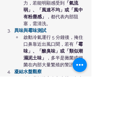
力，若能明顯感受到
「氣流
弱」、「風速不均」或「風中
有粉塵感」
，都代表內部阻
塞，需清洗。
異味與霉味測試
啟動冷氣運行 5 分鐘後，掩住
口鼻靠近出風口聞，若有
「霉
味」、「酸臭味」或「類似潮
濕泥土味」
，多半是黴菌或細
菌在內部大量繁殖的警訊。
凝結水盤觀察
冷氣背板後方有集水盤，負責
排出冷凝水。打開冷氣外殼，
若水盤內有褐色或黑色污水，
表示汙垢與黴菌已長期附著，
需專業清洗。
滴水或噪音等聲音變化
機體有水聲，可能是排水阻
塞，若出現「運轉噪音增