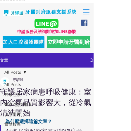
"
" "
" "
" "
" "
" "
" "
" "
"
牙醫到府服務支援系統
LINE@
​申請服務及諮詢歡迎加LINE聯繫
立即申請牙醫到府
加入口腔照護團隊
文章
All Posts
牙驛通
All Posts
守護居家病患呼吸健康：室
居家照護
內空氣品質影響大，從冷氣
醫療/照護知識
清洗開始
口腔衛教
為什麼選擇這篇文章？
媒體報導