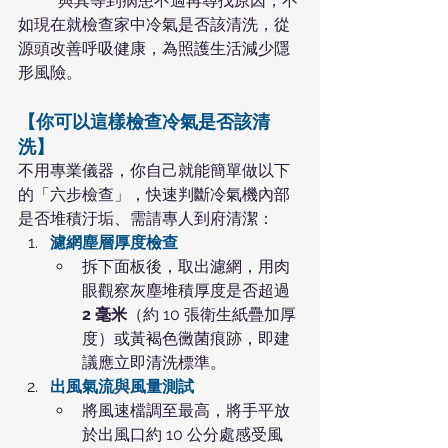
	與其等到病患不適再尋找原因，不
如現在就檢查家中冷氣是否該清洗，從
源頭改善呼吸健康，為照護生活減少隱
形風險。
【你可以這樣檢查冷氣是否該清
洗】
不用專業儀器，你自己就能簡單做以下
的「六步檢查」，快速判斷冷氣機內部
是否堆積汙垢、需請專人到府清潔：
濾網塵層厚度檢查
拆下面板後，取出濾網，用肉
眼觀察灰塵堆積厚度是否超過 
2 毫米
（約 10 張衛生紙疊加厚
度）或黃褐色黴菌痕跡，即建
議應立即清洗標準。
出風氣流與風量測試
將風速檔調至最高，將手平放
於出風口約 10 公分處感受風