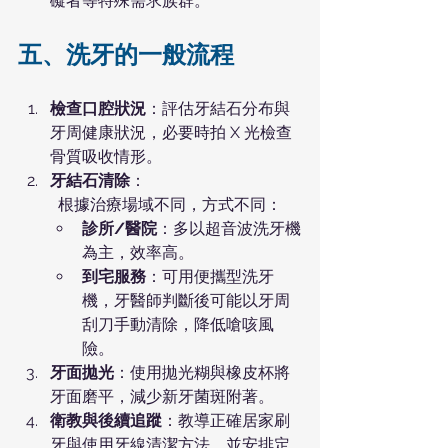
礙者等特殊需求族群。
五、洗牙的一般流程
檢查口腔狀況
：評估牙結石分布與
牙周健康狀況，必要時拍 X 光檢查
骨質吸收情形。
牙結石清除
：
根據治療場域不同，方式不同：
診所/醫院
：多以超音波洗牙機
為主，效率高。
到宅服務
：可用便攜型洗牙
機，牙醫師判斷後可能以牙周
刮刀手動清除，降低嗆咳風
險。
牙面拋光
：使用拋光糊與橡皮杯將
牙面磨平，減少新牙菌斑附著。
衛教與後續追蹤
：教導正確居家刷
牙與使用牙線清潔方法，並安排定