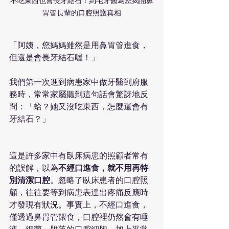
不吃東西也會長牙結石！到宅牙醫為您揭開鼻
胃管長輩的口腔照護真相
「阿姨，您媽媽雖然是用鼻胃管進食，
但還是會長牙結石喔！」
我們第一次進到病患家中做牙醫到府服
務時，常常家屬聽到這句話會驚訝地反
問：「蛤？她又沒吃東西，怎麼還會有
牙結石？」
這是許多家中有臥床病患的照顧者常有
的誤解，以為
不經口進食，就不用再特
別清潔口腔
。忽略了臥床患者的口腔照
顧，往往要等到病患表達出疼痛反應時
才發現有狀況。事實上，不經口進食，
僅透過鼻胃管餵食，口腔裡仍然會有唾