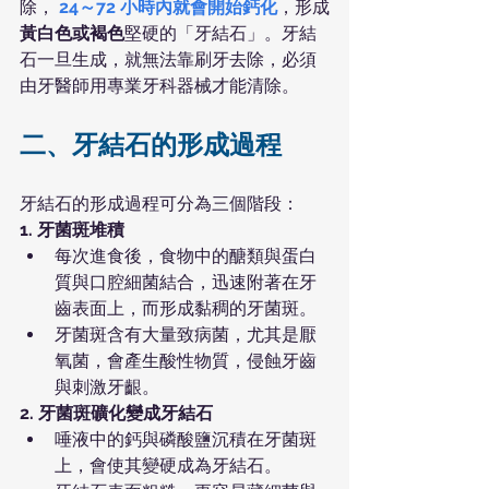
除，
 24～72 小時內就會開始鈣化
，形成
黃白色或褐色
堅硬的「牙結石」。牙結
石一旦生成，就無法靠刷牙去除，必須
由牙醫師用專業牙科器械才能清除。
二、牙結石的形成過程
牙結石的形成過程可分為三個階段：
1. 牙菌斑堆積 
每次進食後，食物中的醣類與蛋白
質與口腔細菌結合，迅速附著在牙
齒表面上，而形成黏稠的牙菌斑。
牙菌斑含有大量致病菌，尤其是厭
氧菌，會產生酸性物質，侵蝕牙齒
與刺激牙齦。
2. 牙菌斑礦化變成牙結石
唾液中的鈣與磷酸鹽沉積在牙菌斑
上，會使其變硬成為牙結石。