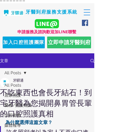
"
" "
" "
" "
" "
" "
" "
" "
"
牙醫到府服務支援系統
LINE@
​申請服務及諮詢歡迎加LINE聯繫
立即申請牙醫到府
加入口腔照護團隊
文章
All Posts
牙驛通
All Posts
不吃東西也會長牙結石！到
居家照護
宅牙醫為您揭開鼻胃管長輩
醫療/照護知識
的口腔照護真相
口腔衛教
為什麼選擇這篇文章？
媒體報導