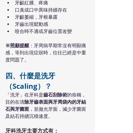
牙齦紅腫、疼痛
口臭或口中異味持續存在
牙齦萎縮，牙根暴露
牙齒出現鬆動感
咬合時不適或牙齒位置改變
※照顧提醒
：牙周病早期常沒有明顯痛
感，等到出現症狀時，往往已經是中重
度問題了。
四、什麼是洗牙
（Scaling）？
「洗牙」在牙科是
齒石刮除術
的俗稱，
目的在清
除牙齒表面與牙周袋內的牙結
石與牙菌斑
，並拋光牙面，減少牙菌斑
及結石持續沉積速度。
牙科洗牙主要方式有：