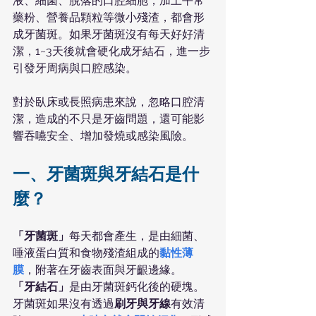
液、細菌、脫落的口腔細胞，加上平常
藥粉、營養品顆粒等微小殘渣，都會形
成牙菌斑。如果牙菌斑沒有每天好好清
潔，1~3天後就會硬化成牙結石，進一步
引發牙周病與口腔感染。
對於臥床或長照病患來說，忽略口腔清
潔，造成的不只是牙齒問題，還可能影
響吞嚥安全、增加發燒或感染風險。
一、牙菌斑與牙結石是什
麼？
「牙菌斑」
每天都會產生，是由細菌、
唾液蛋白質和食物殘渣組成的
黏性薄
膜
，附著在牙齒表面與牙齦邊緣。
「牙結石」
是由牙菌斑鈣化後的硬塊。
牙菌斑如果沒有透過
刷牙與牙線
有效清