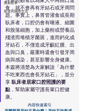
許多照顧者以為家人不再由口進
個案故事
食，就不會再有牙結石或牙周問
展覽與國際交流
題。事實上，鼻胃管灌食或長期
臥床者，口腔仍會有唾液、細菌
和脫落細胞，加上藥粉或營養品
殘渣而堆積牙菌斑，進而鈣化成
牙結石，不僅造成牙齦紅腫、出
血與口臭，嚴重時還會引發牙周
病與感染，甚至影響全身健康。
本篇將清楚為大家解說「為什麼
不吃東西也會長牙結石」，並分
享 
臥床者居家口腔照護的要
點
，幫助家屬守護長輩口腔健
康。
內容快速索引
牙菌斑與牙結石是什麼
｜
牙結石的形成