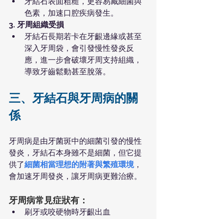
牙結石表面粗糙，更容易藏細菌與
色素，加速口腔疾病發生。
3. 牙周組織受損
牙結石長期若卡在牙齦邊緣或甚至
深入牙周袋，會引發慢性發炎反
應，進一步會破壞牙周支持組織，
導致牙齒鬆動甚至脫落。
三、牙結石與牙周病的關
係
牙周病是由牙菌斑中的細菌引發的慢性
發炎，牙結石本身雖不是細菌，但它提
供了
細菌相當理想的附著與繁殖環境
，
會加速牙周發炎，讓牙周病更難治療。
牙周病常見症狀有：
刷牙或咬硬物時牙齦出血