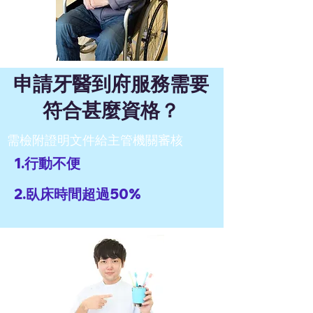
​申請牙醫到府服務需要
符合甚麼資格？
需檢附證明文件給主管機關審核
1.行動不便
2.​臥床時間超過50%