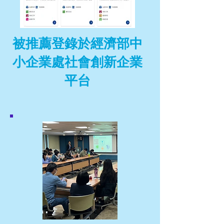
被推薦登錄於經濟部中
小企業處社會創新企業
平台