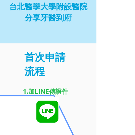
台北醫學大學附設醫院
分享牙醫到府
首次申請
流程
1.加LINE傳證件