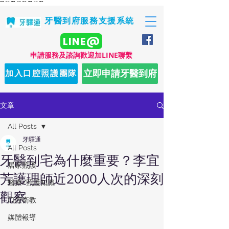
"
" "
" "
" "
" "
" "
" "
" "
"
牙醫到府服務支援系統
LINE@
​申請服務及諮詢歡迎加LINE聯繫
立即申請牙醫到府
加入口腔照護團隊
文章
All Posts
牙驛通
All Posts
牙醫到宅為什麼重要？李宜
居家照護
芳護理師近2000人次的深刻
醫療/照護知識
觀察
口腔衛教
媒體報導