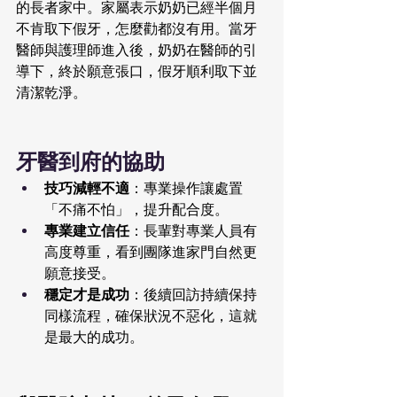
的長者家中。家屬表示奶奶已經半個月
不肯取下假牙，怎麼勸都沒有用。當牙
醫師與護理師進入後，奶奶在醫師的引
導下，終於願意張口，假牙順利取下並
清潔乾淨。
牙醫到府的協助
技巧減輕不適
：專業操作讓處置
「不痛不怕」，提升配合度。
專業建立信任
：長輩對專業人員有
高度尊重，看到團隊進家門自然更
願意接受。
穩定才是成功
：後續回訪持續保持
同樣流程，確保狀況不惡化，這就
是最大的成功。