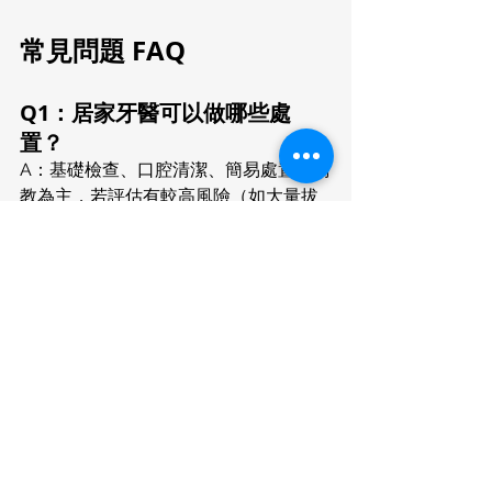
常見問題 FAQ
Q1：居家牙醫可以做哪些處
置？
A：基礎檢查、口腔清潔、簡易處置與衛
教為主，若評估有較高風險（如大量拔
牙、需要影像輔助的複雜處置），會由
醫師評估後建議轉診。
Q2：長輩在用抗凝血或骨鬆用
藥可以洗牙或拔牙嗎？
A：需由專業團隊先進行
藥物盤點與醫囑
核對
，評估出血與癒合風險，必要時調
整時程或轉診，請勿自行停藥。
Q3：家裡需要準備什麼？
A：乾淨明亮的處置空間、可清潔水源、
良好照明與通風，
出診時請開冷氣
，並